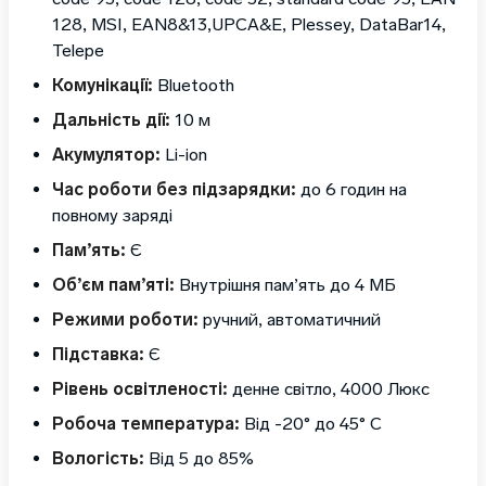
128, MSI, EAN8&13,UPCA&E, Plessey, DataBar14,
Telepe
Комунікації:
Bluetooth
Дальність дії:
10 м
Акумулятор:
Li-ion
Час роботи без підзарядки:
до 6 годин на
повному заряді
Пам’ять:
Є
Об’єм пам’яті:
Внутрішня пам’ять до 4 МБ
Режими роботи:
ручний, автоматичний
Підставка:
Є
Рівень освітленості:
денне світло, 4000 Люкс
Робоча температура:
Від -20° до 45° C
Вологість:
Від 5 до 85%