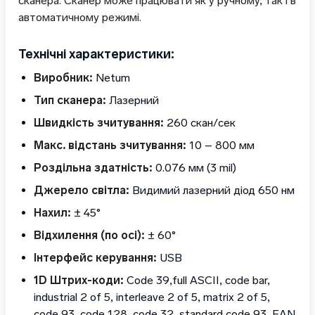
сканера. Сканер може працювати як у ручному, так і в
автоматичному режимі.
Технічні характеристики:
Виробник:
Netum
Тип сканера:
Лазерний
Швидкість зчитування:
260 скан/сек
Макс. відстань зчитування:
10 – 800 мм
Роздільна здатність:
0.076 мм (3 mil)
Джерело світла:
Видимий лазерний діод 650 нм
Нахил:
± 45°
Відхилення (по осі):
± 60°
Інтерфейс керування:
USB
1D Штрих-коди:
Code 39,full ASCII, code bar,
industrial 2 of 5, interleave 2 of 5, matrix 2 of 5,
code 93, code 128, code 32, standard code 93, EAN