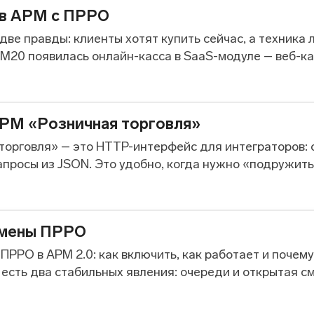
 в АРМ с ПРРО
две правды: клиенты хотят купить сейчас, а техника
M20 появилась онлайн-касса в SaaS-модуле – веб-касс
РМ «Розничная торговля»
торговля» – это HTTP-интерфейс для интеграторов: 
просы из JSON. Это удобно, когда нужно «подружить» 
смены ПРРО
ПРРО в АРМ 2.0: как включить, как работает и почем
есть два стабильных явления: очереди и открытая сме