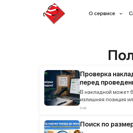
Перейти
к
О сервисе
С
содержимому
Пол
Проверка наклад
перед проведен
В накладной может бы
излишняя позиция ил
548
Поиск по размер