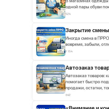
В магазинах одежды и
одной пары обуви пок
524
Закрытие смены
Иногда смена в ПРРО 
вовремя, забыли, отл
1 154
Автозаказ това
Автозаказ товаров: 
помогает быстро под
продажи, остатки, тов
642
«Внимание и ко