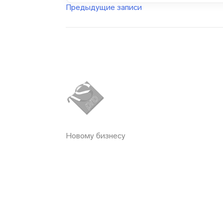
Навигация
Предыдущие записи
по
записям
Новому бизнесу