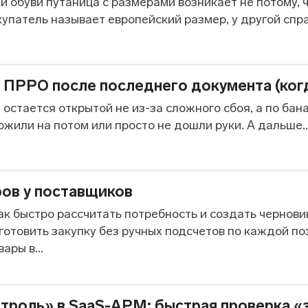
 обуви путаница с размерами возникает не потому, ч
упатель называет европейский размер, у другой спра
 ПРРО после последнего документа (когд
остается открытой не из-за сложного сбоя, а по бан
ожили на потом или просто не дошли руки. А дальше..
ров у поставщиков
как быстро рассчитать потребность и создать чернов
готовить закупку без ручных подсчетов по каждой по
ары в...
нтроль» в SaaS-АРМ: быстрая проверка «