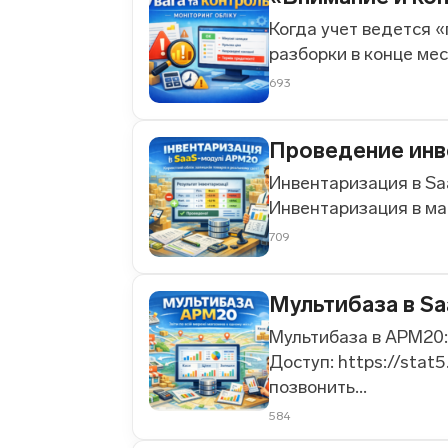
Когда учет ведется 
разборки в конце мес
693
Проведение инв
Инвентаризация в Saa
Инвентаризация в маг
709
Мультибаза в Sa
Мультибаза в АРМ20: 
Доступ: https://stat
позвонить...
584