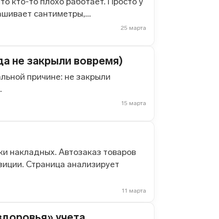
то кто-то плохо работает. Просто у
шивает сантиметры,...
25 марта
а не закрыли вовремя)
альной причине: не закрыли
.
15 марта
ики накладных. Автозаказ товаров
зиции. Страница анализирует
11 марта
здоровья» учета