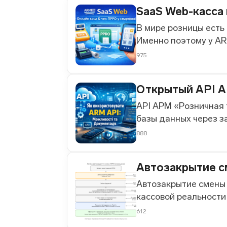
SaaS Web-касса
В мире розницы есть 
Именно поэтому у AR
975
Открытый API А
API АРМ «Розничная 
базы данных через за
888
Автозакрытие 
Автозакрытие смены 
кассовой реальности 
612