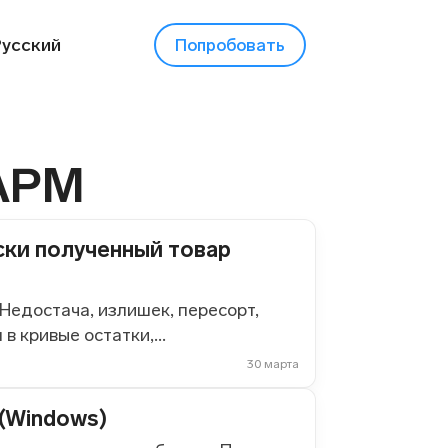
Русский
Попробовать
 АРМ
ски полученный товар
 Недостача, излишек, пересорт,
 кривые остатки,...
30 марта
 (Windows)