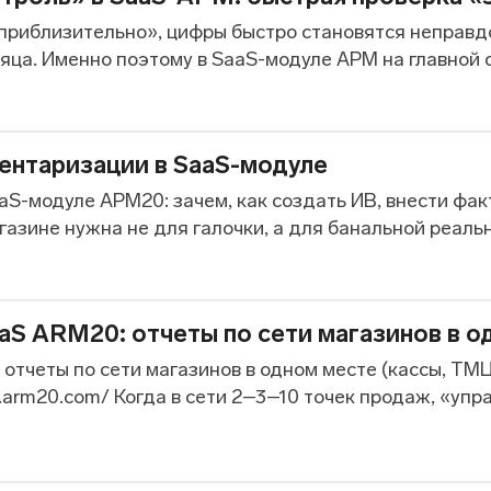
«приблизительно», цифры быстро становятся неправдо
яца. Именно поэтому в SaaS-модуле АРМ на главной с
ентаризации в SaaS-модуле
S-модуле АРМ20: зачем, как создать ИВ, внести факт
азине нужна не для галочки, а для банальной реально
aS ARM20: отчеты по сети магазинов в о
отчеты по сети магазинов в одном месте (кассы, ТМЦ
5.arm20.com/ Когда в сети 2–3–10 точек продаж, «упр