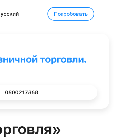
Русский
Попробовать
ничной торговли.
0800217868
орговля»