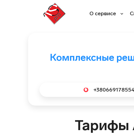
Перейти
к
О сервисе
С
содержимому
Комплексные реш
+38066917855
Тарифы 