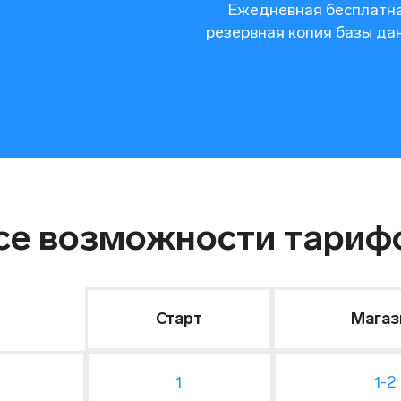
Ежедневная бесплатн
резервная копия базы да
се возможности тариф
Старт
Магаз
1
1-2