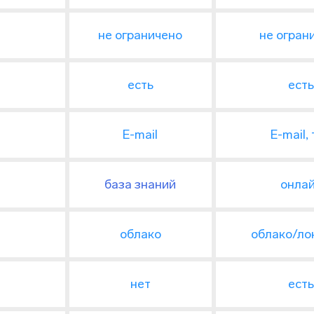
не ограничено
не огран
есть
ест
E-mail
E-mail,
база знаний
онла
облако
облако/ло
нет
ест