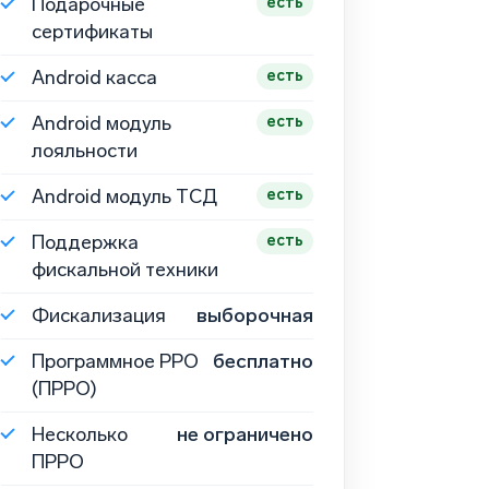
Подарочные
есть
сертификаты
Android касса
есть
Android модуль
есть
лояльности
Android модуль ТСД
есть
Поддержка
есть
фискальной техники
Фискализация
выборочная
Программное РРО
бесплатно
(ПРРО)
Несколько
не ограничено
ПРРО