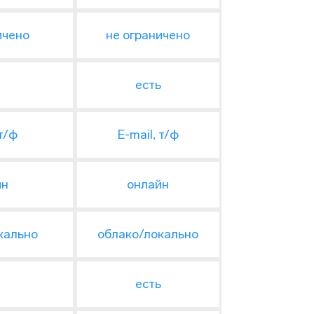
ичено
не ограничено
ь
есть
 т/ф
E-mail, т/ф
йн
онлайн
кально
облако/локально
ь
есть