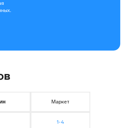
ая
нных.
ов
ин
Маркет
1-4