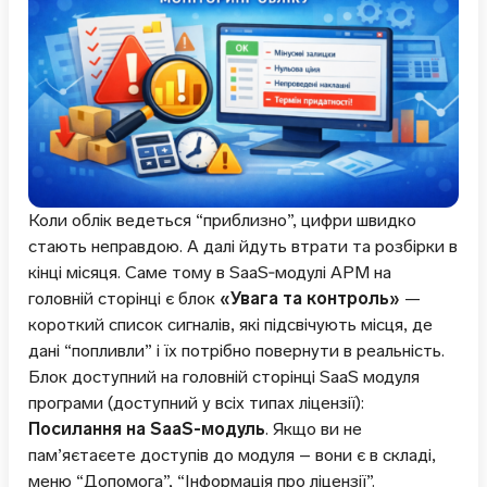
Коли облік ведеться “приблизно”, цифри швидко
стають неправдою. А далі йдуть втрати та розбірки в
кінці місяця. Саме тому в SaaS‑модулі АРМ на
головній сторінці є блок
«Увага та контроль»
—
короткий список сигналів, які підсвічують місця, де
дані “попливли” і їх потрібно повернути в реальність.
Блок доступний на головній сторінці SaaS модуля
програми (доступний у всіх типах ліцензії):
Посилання на SaaS-модуль
. Якщо ви не
пам’яєтаєете доступів до модуля – вони є в складі,
меню “Допомога”, “Інформація про ліцензії”.