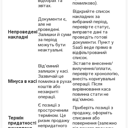
відборах та
помилково).
звітах.
Відкрийте список
накладних за
Документи є,
вибраний період,
але не
перевірте статус,
проведені.
Непроведені
виправте дані та
Залишки й суми
накладні
проведіть готові
за період
документи. Пункт у
можуть бути
SaaS веде прямо в
неактуальні.
відфільтрований
список.
Зіставте внесення/
Від’ємний
вилучення/оплати,
залишок у касі.
перевірте хронологію,
Зазвичай це
внесіть коригувальні
Мінуса в касі
помилка в рухах
операції. Після
коштів або
вирівнювання каса
незакриті
повинна стати не
операції.
від’ємною.
Є позиції з
Приберіть позиції з
простроченим
продажу, оформіть
терміном. Це
Термін
списання або
ризик продажу
придатності
повернення (залежно
непридатного