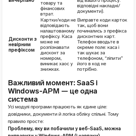
вичерпано
від вашого процесу:
товару та
відповідні накладні/
фінансових
документи).
втрат.
Картки/коди не
Виправте коди карток
відповідають
так, щоб вони
налаштованому
починались з префікса
префіксу. Каса
дисконтних карт.
Дисконти з
може не
Телефон вводьте в
невірним
розпізнавати
окреме поле: каса і
префіксом
дисконт за
так шукає за
номером,
телефоном, “ліпити”
виникає хаос у
його в код не
знижках.
потрібно.
Важливий момент: SaaS і
Windows‑АРМ — це одна
система
Усі модулі програми працюють як єдине ціле:
довідники, документи й логіка обліку спільні. Тому
правило просте:
Проблему, яку ви побачили у веб‑SaaS, можна
виправити у Windows‑АРМ (і навпаки).