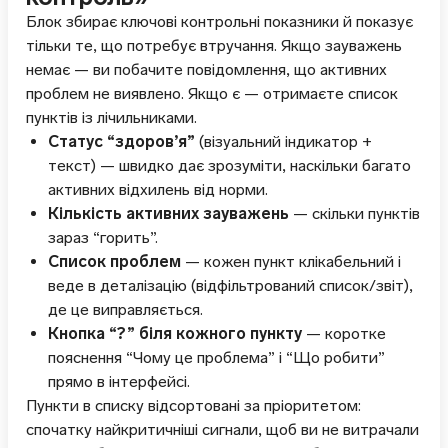
Блок збирає ключові контрольні показники й показує
тільки те, що потребує втручання. Якщо зауважень
немає — ви побачите повідомлення, що активних
проблем не виявлено. Якщо є — отримаєте список
пунктів із лічильниками.
Статус “здоров’я”
(візуальний індикатор +
текст) — швидко дає зрозуміти, наскільки багато
активних відхилень від норми.
Кількість активних зауважень
— скільки пунктів
зараз “горить”.
Список проблем
— кожен пункт клікабельний і
веде в деталізацію (відфільтрований список/звіт),
де це виправляється.
Кнопка “?” біля кожного пункту
— коротке
пояснення “Чому це проблема” і “Що робити”
прямо в інтерфейсі.
Пункти в списку відсортовані за пріоритетом:
спочатку найкритичніші сигнали, щоб ви не витрачали