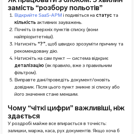
замість “розбору польотів”
Відкрийте SaaS‑АРМ
і подивіться на
статус
та
кількість
активних зауважень.
Почніть із верхніх пунктів списку (вони
найпріоритетніші).
Натисніть
“?”
, щоб швидко зрозуміти причину та
рекомендовану дію.
Натисніть на сам пункт — система відкриє
деталізацію
(як правило, вже з правильним
фільтром).
Виправте дані/проведіть документ/оновіть
довідник. Після цього пункт зникне зі списку або
його значення стане меншим.
Чому “чіткі цифри” важливіші, ніж
здається
У роздробі майже все впирається в точність:
залишки, маржа, каса, рух документів. Якщо хоча б