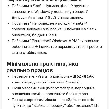
Побачили в SaaS “Нульова ціна” → зручніше
виправити в Windows у довіднику товарів?
Виправляйте там. У SaaS сигнал зникне.
Побачили “Непроведені накладні” у вебі →
провели накладні у Windows → показник у SaaS
оновиться, бо дані ті самі.
Побачили “Різні версії Windows‑АРМ” → оновили
робочі місця → індикатор нормалізується, і робота
стане стабільнішою.
Мінімальна практика, яка
реально працює
Перевіряйте «Увага та контроль»
щодня
(або
хоча б перед закриттям зміни/тижня).
Після масових змін (імпорт товарів, переоцінка,
оновлення каси) — прогляньте блок ще раз.
Перед закриттям місяця — пройдіться по всіх
пунктах до “майже в порядку” або “ідеально”. Це