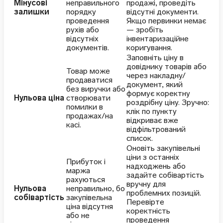
Мінусові
неправильного
продажі, проведіть
залишки
порядку
відсутні документи.
проведення
Якщо первинки немає
рухів або
— зробіть
відсутніх
інвентаризаційне
документів.
коригування.
Заповніть ціну в
довіднику товарів або
Товар може
через накладну/
продаватися
документ, який
без виручки або
формує коректну
Нульова ціна
створювати
роздрібну ціну. Зручно:
помилки в
клік по пункту
продажах/на
відкриває вже
касі.
відфільтрований
список.
Оновіть закупівельні
ціни з останніх
Прибуток і
надходжень або
маржа
задайте собівартість
рахуються
вручну для
Нульова
неправильно, бо
проблемних позицій.
собівартість
закупівельна
Перевірте
ціна відсутня
коректність
або не
проведення