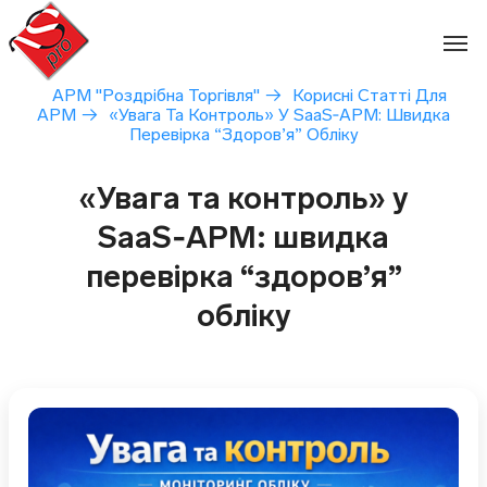
Перейти
до
вмісту
АРМ "Роздрібна Торгівля"
→
Корисні Статті Для
АРМ
→
«Увага Та Контроль» У SaaS‑АРМ: Швидка
Перевірка “здоров’я” Обліку
«Увага та контроль» у
SaaS‑АРМ: швидка
перевірка “здоров’я”
обліку