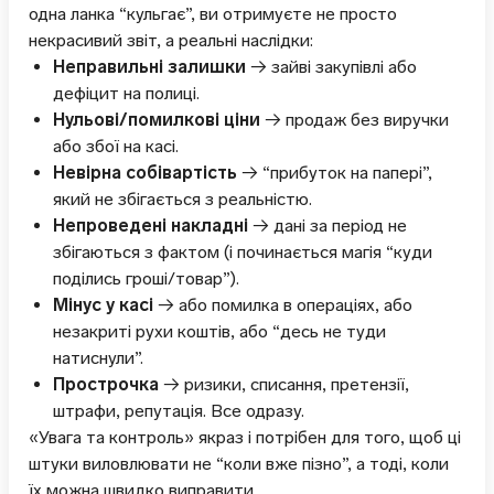
одна ланка “кульгає”, ви отримуєте не просто
некрасивий звіт, а реальні наслідки:
Неправильні залишки
→ зайві закупівлі або
дефіцит на полиці.
Нульові/помилкові ціни
→ продаж без виручки
або збої на касі.
Невірна собівартість
→ “прибуток на папері”,
який не збігається з реальністю.
Непроведені накладні
→ дані за період не
збігаються з фактом (і починається магія “куди
поділись гроші/товар”).
Мінус у касі
→ або помилка в операціях, або
незакриті рухи коштів, або “десь не туди
натиснули”.
Прострочка
→ ризики, списання, претензії,
штрафи, репутація. Все одразу.
«Увага та контроль» якраз і потрібен для того, щоб ці
штуки виловлювати не “коли вже пізно”, а тоді, коли
їх можна швидко виправити.