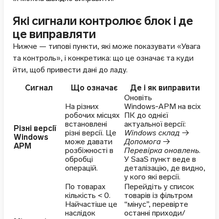
Які сигнали контролює блок і де
це виправляти
Нижче — типові пункти, які може показувати «Увага
та контроль», і конкретика: що це означає та куди
йти, щоб привести дані до ладу.
Сигнал
Що означає
Де і як виправити
Оновіть
На різних
Windows‑АРМ на всіх
робочих місцях
ПК до однієї
встановлені
актуальної версії:
Різні версії
різні версії. Це
Windows склад →
Windows
може давати
Допомога →
АРМ
розбіжності в
Перевірка оновлень
.
обробці
У SaaS пункт веде в
операцій.
деталізацію, де видно,
у кого які версії.
По товарах
Перейдіть у список
кількість < 0.
товарів із фільтром
Найчастіше це
“мінус”, перевірте
наслідок
останні приходи/