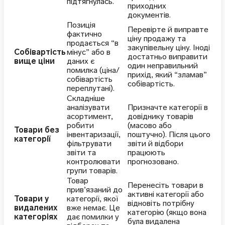
підтягнулась.
приходних
документів.
Позиція
Перевірте й виправте
фактично
ціну продажу та
продається “в
закупівельну ціну. Іноді
Собівартість
мінус” або в
достатньо виправити
вище ціни
даних є
один неправильний
помилка (ціна/
прихід, який “зламав”
собівартість
собівартість.
переплутані).
Складніше
аналізувати
Призначте категорії в
асортимент,
довіднику товарів
робити
(масово або
Товари без
інвентаризації,
поштучно). Після цього
категорії
фільтрувати
звіти й відбори
звіти та
працюють
контролювати
прогнозовано.
групи товарів.
Товар
Перенесіть товари в
прив’язаний до
активні категорії або
Товари у
категорії, якої
відновіть потрібну
видалених
вже немає. Це
категорію (якщо вона
категоріях
дає помилки у
була видалена