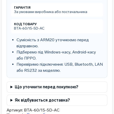
(тм.
Промприбор/
ГАРАНТІЯ
Промприлад)
За умовами виробника або постачальника
кількість
КОД ТОВАРУ
ВТА-60/15-5D-АС
Сумісність з ARM20 уточнюємо перед
відправкою.
Підберемо під Windows-касу, Android-касу
або ПРРО.
Перевіримо підключення: USB, Bluetooth, LAN
або RS232 за моделлю.
Що уточнити перед покупкою?
Як відбувається доставка?
Артикул:
ВТА-60/15-5D-АС