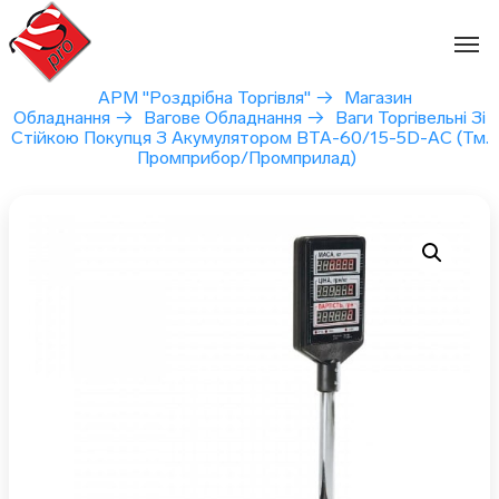
Перейти
до
вмісту
АРМ "Роздрібна Торгівля"
→
Магазин
Обладнання
→
Вагове Обладнання
→
Ваги Торгівельні Зі
Стійкою Покупця З Акумулятором ВТА-60/15-5D-АС (тм.
Промприбор/Промприлад)