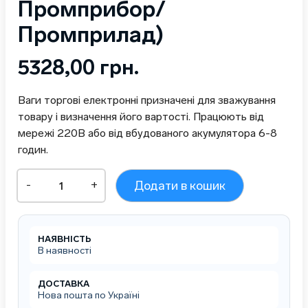
Промприбор/
Промприлад)
5328,00
грн.
Ваги торгові електронні призначені для зважування
товару і визначення його вартості. Працюють від
мережі 220В або від вбудованого акумулятора 6-8
годин.
Ваги
-
+
Додати в кошик
торгівельні
зі
стійкою
покупця
НАЯВНІСТЬ
з
В наявності
акумулятором
ВТА-60/15-
5D-
ДОСТАВКА
Нова пошта по Україні
АС