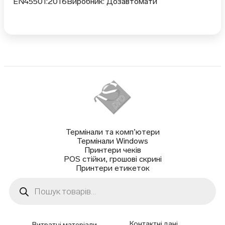
EN45501:2016Виробник: Дозавтомати
Термінали та комп’ютери
Термінали Windows
Принтери чеків
POS стійки, грошові скрині
Принтери етикеток
Пошук
товарів
Контактні дані
Витратні матеріали