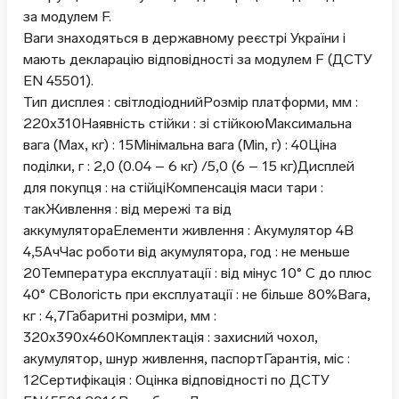
за модулем F.
Ваги знаходяться в державному реєстрі України і
мають декларацію відповідності за модулем F (ДСТУ
EN 45501).
Тип дисплея : світлодіоднийРозмір платформи, мм :
220х310Наявність стійки : зі стійкоюМаксимальна
вага (Max, кг) : 15Мінімальна вага (Min, г) : 40Ціна
поділки, г : 2,0 (0.04 – 6 кг) /5,0 (6 – 15 кг)Дисплей
для покупця : на стійціКомпенсація маси тари :
такЖивлення : від мережі та від
аккумулятораЕлементи живлення : Акумулятор 4В
4,5АчЧас роботи від акумулятора, год : не меньше
20Температура експлуатації : від мінус 10° С до плюс
40° СВологість при експлуатації : не більше 80%Вага,
кг : 4,7Габаритні розміри, мм :
320х390х460Комплектація : захисний чохол,
акумулятор, шнур живлення, паспортГарантія, міс :
12Сертифікація : Оцінка відповідності по ДСТУ