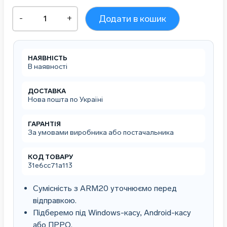
Ваги
-
+
Додати в кошик
торгові
настільні
електронні
зі
НАЯВНІСТЬ
стійкою
В наявності
покупця
ВТНЕ-15Т3-
3
ДОСТАВКА
Нова пошта по Україні
(тм.
КЗВО)
кількість
ГАРАНТІЯ
За умовами виробника або постачальника
КОД ТОВАРУ
31e6cc71a113
Сумісність з ARM20 уточнюємо перед
відправкою.
Підберемо під Windows-касу, Android-касу
або ПРРО.