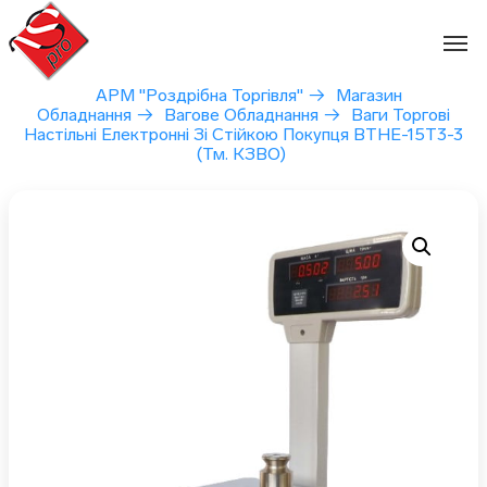
Перейти
до
вмісту
АРМ "Роздрібна Торгівля"
→
Магазин
Обладнання
→
Вагове Обладнання
→
Ваги Торгові
Настільні Електронні Зі Стійкою Покупця ВТНЕ-15Т3-3
(тм. КЗВО)