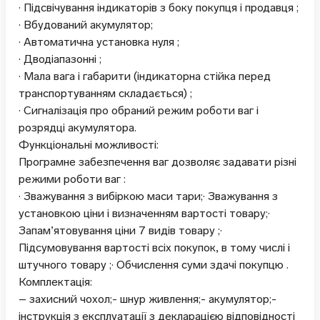
· Підсвічування індикаторів з боку покупця і продавця ;
· Вбудований акумулятор;
· Автоматична установка нуля ;
· Дводіапазонні ;
· Мала вага і габарити (індикаторна стійка перед
транспортуванням складається) ;
· Сигналізація про обраний режим роботи ваг і
розрядці акумулятора.
Функціональні можливості:
Програмне забезпечення ваг дозволяє задавати різні
режими роботи ваг :
· Зважування з вибіркою маси тари;· Зважування з
установкою ціни і визначенням вартості товару;·
Запам’ятовування ціни 7 видів товару ;·
Підсумовування вартості всіх покупок, в тому числі і
штучного товару ;· Обчислення суми здачі покупцю .
Комплектація:
– захисний чохол;- шнур живлення;- акумулятор;-
інструкція з експлуатації з декларацією відповідності