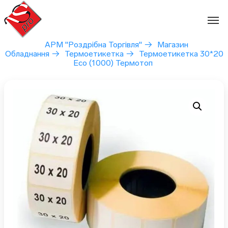
Перейти
до
вмісту
АРМ "Роздрібна Торгівля"
→
Магазин
Обладнання
→
Термоетикетка
→
Термоетикетка 30*20
Eco (1000) Термотоп