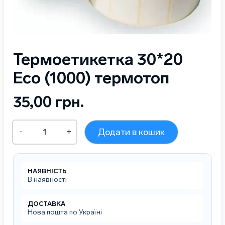
Термоетикетка 30*20
Eco (1000) термотоп
35,00
грн.
Термоетикетка
-
+
Додати в кошик
30*20
Eco
(1000)
термотоп
НАЯВНІСТЬ
кількість
В наявності
ДОСТАВКА
Нова пошта по Україні