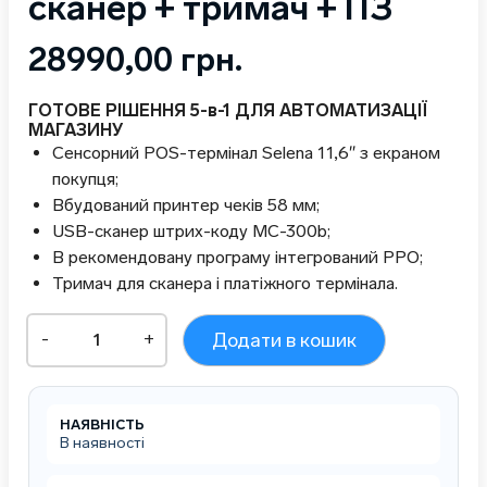
сканер + тримач + ПЗ
28990,00
грн.
ГОТОВЕ РІШЕННЯ 5-в-1 ДЛЯ АВТОМАТИЗАЦІЇ
МАГАЗИНУ
Сенсорний POS-термінал Selena 11,6″ з екраном
покупця;
Вбудований принтер чеків 58 мм;
USB-сканер штрих-коду MC-300b;
В рекомендовану програму інтегрований РРО;
Тримач для сканера і платіжного термінала.
Мобільна
-
+
Додати в кошик
каса
SHIVA-
2
POS
НАЯВНІСТЬ
5-
В наявності
в-1.
Windows