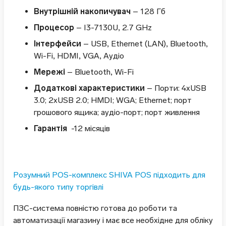
Внутрішній накопичувач
– 128 Гб
Процесор
– I3-7130U, 2.7 GHz
Інтерфейси
– USB, Ethernet (LAN), Bluetooth,
Wi-Fi, HDMI, VGA, Аудіо
Мережі
– Bluetooth, Wi-Fi
Додаткові характеристики
– Порти: 4xUSB
3.0; 2xUSB 2.0; HMDI; WGA; Ethernet; порт
грошового ящика; аудіо-порт; порт живлення
Гарантія
-12 місяців
Розумний POS-комплекс SHIVA POS підходить для
будь-якого типу торгівлі
ПЗС-система повністю готова до роботи та
автоматизації магазину і має все необхідне для обліку