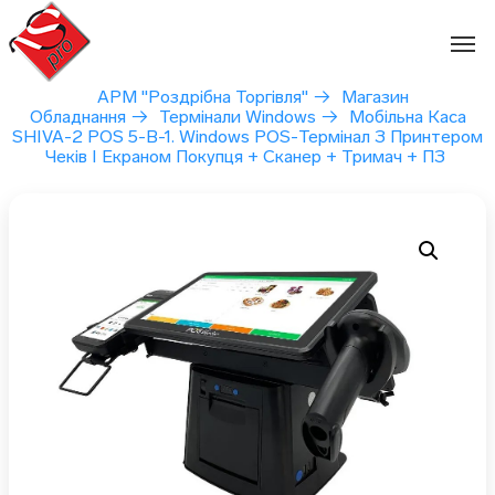
Перейти
до
вмісту
АРМ "Роздрібна Торгівля"
→
Магазин
Обладнання
→
Термінали Windows
→
Мобільна Каса
SHIVA-2 POS 5-В-1. Windows POS-Термінал З Принтером
Чеків І Екраном Покупця + Сканер + Тримач + ПЗ