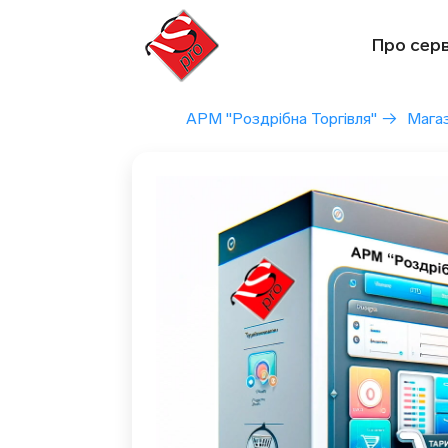
Перейти
до
Про серв
вмісту
АРМ "Роздрібна Торгівля"
→
Мага