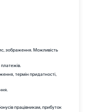
пис, зображення. Можливість
 платежів.
дження, термін придатності,
ння.
бонусів працівникам, прибуток