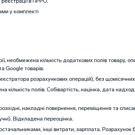
 реєстрації в ПРРО.
ами у комплекті
рії, необмежена кількість додаткових полів товару, о
а Google товарів.
єстратора розрахункових операцій), без щомісячних
а кількість полів. Собівартість, націнка, дата надхо
розхідні, накладні повернення, переміщення та списа
учні). Відкладена переоцінка.
остачальниками, інші витрати, зарплата. Розрахунок 