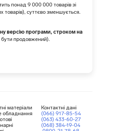
стить понад 9 000 000 товарів зі
х товарів), суттєво зменшується.
ну версію програми, строком на
 бути продовжений).
тні матеріали
Контактні дані
е обладнання
(066) 917-85-54
отові
(063) 433-60-27
онарні
(068) 384-19-04