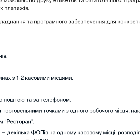
з можливістю друку етикеток та багато іншого. Прогр
х платежів.
ладнання та програмного забезпечення для конкретн
ів.
нах з 1-2 касовими місцями.
ю поштою та за телефоном.
 торговельними точками з одного робочого місця, на
м “Ресторан”.
 декілька ФОПів на одному касовому місці, розподіл