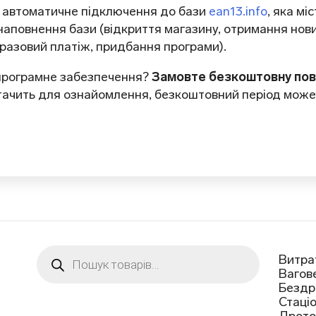
– автоматичне підключення до бази
ean13.info
, яка мі
аповнення бази (відкриття магазину, отримання нови
разовий платіж, придбання програми).
 програмне забезпечення?
Замовте безкоштовну пов
стачить для ознайомлення, безкоштовний період може
Пошук
Витра
товарів
Вагов
Бездр
Стаці