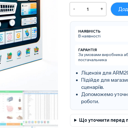
АРМ
-
+
Дод
"Роздрібна
торгівля"
2.0
(тариф
НАЯВНІСТЬ
"Магазин")
В наявності
кількість
ГАРАНТІЯ
За умовами виробника а
постачальника
Ліцензія для ARM20
Підійде для магазин
сценаріїв.
Допоможемо уточнит
роботи.
Що уточнити перед 