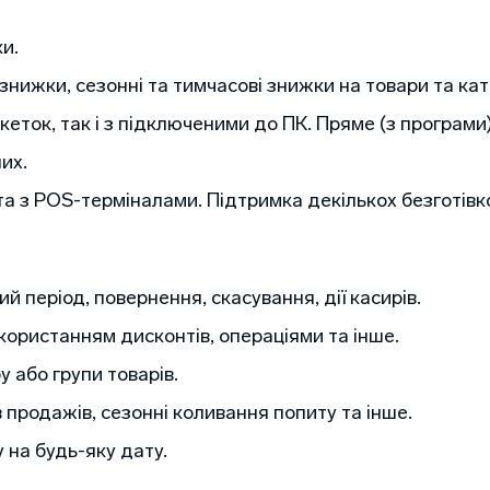
и.
знижки, сезонні та тимчасові знижки на товари та кате
кеток, так і з підключеними до ПК. Пряме (з програми
их.
та з POS-терміналами. Підтримка декількох безготівк
й період, повернення, скасування, дії касирів.
икористанням дисконтів, операціями та інше.
у або групи товарів.
 продажів, сезонні коливання попиту та інше.
 на будь-яку дату.