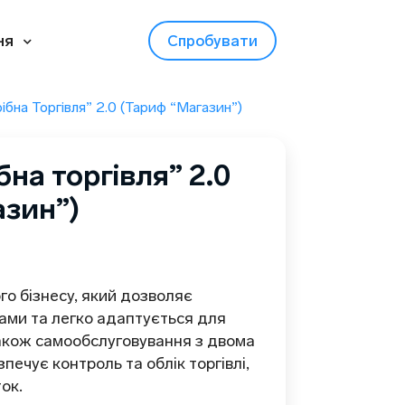
ня
Спробувати
бна Торгівля” 2.0 (тариф “Магазин”)
на торгівля” 2.0
азин”)
го бізнесу, який дозволяє
ами та легко адаптується для
також самообслуговування з двома
печує контроль та облік торгівлі,
ок.