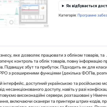
Як відбувається дос
Категорія:
Програмне забе
несу, яке дозволяє працювати з обліком товарів, та
езпечує контроль та облік товарів, повну інформацію п
ів. Підвищує збут та прибуток. Підходить як для класи
РО з розширеними функціями (декілька ФОПів, розпо
й інтерфейс, доступний українською та російською мо
ід несанкціонованого доступу, навіть у разі конфіска
товуємо високонадійні сервери, розташовані у Німеч
ня, включаючи сканери та принтери штрих-кодів, при