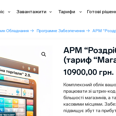
іс
Завантажити
Тарифи
Готові рішен
зин Обладнання
→
Програмне Забезпечення
→
АРМ “Роздрі
АРМ “Роздріб
(тариф “Маг
10900,00
грн.
Комплексний облік вашо
працювати зі штрих-код
більшості магазинів, а 
касовими місцями. Забез
підвищує збут та прибут