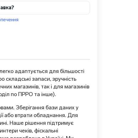
тавка?
зпечення
 легко адаптується для більшості
ро складські запаси, зручність
чних магазинів, так і для магазинів
діл по ПРРО та інше).
вами. Зберігання бази даних у
ції або втрати обладнання. Для
чині. Наше рішення підтримує
нтери чеків, фіскальні