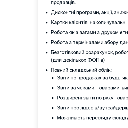
продавців.
Дисконтні програми, акції, знижк
Картки клієнтів, накопичувальні 
Робота як з вагами з друком ети
Робота з терміналами збору дан
Безготівковий розрахунок, робо
(для декількох ФОПів)
Повний складський облік:
Звіти по продажах за будь-яки
Звіти за чеками, товарами, в
Розширені звіти по руху товар
Звіти про лідерів/аутсайдерів
Можливість перегляду складу