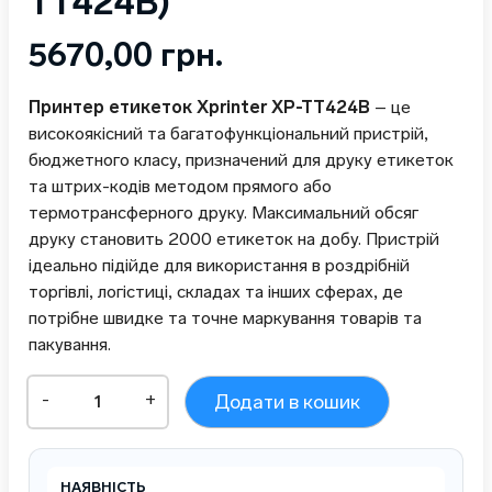
TT424B)
5670,00
грн.
Принтер етикеток Xprinter XP-TT424B
– це
високоякісний та багатофункціональний пристрій,
бюджетного класу, призначений для друку етикеток
та штрих-кодів методом прямого або
термотрансферного друку. Максимальний обсяг
друку становить 2000 етикеток на добу. Пристрій
ідеально підійде для використання в роздрібній
торгівлі, логістиці, складах та інших сферах, де
потрібне швидке та точне маркування товарів та
пакування.
Термотрансферний
-
+
Додати в кошик
принтер
етикеток
Xprinter
XP-
НАЯВНІСТЬ