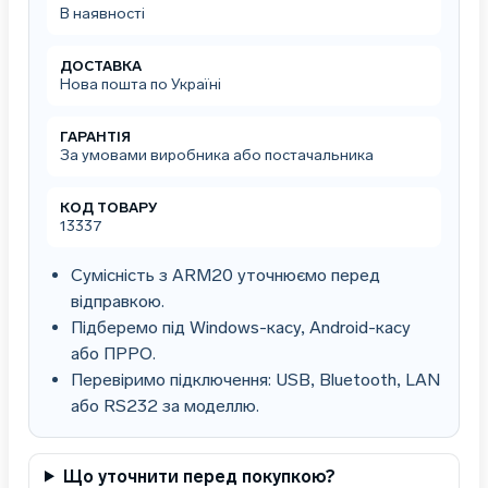
TT424B
В наявності
(XP-
TT424B)
кількість
ДОСТАВКА
Нова пошта по Україні
ГАРАНТІЯ
За умовами виробника або постачальника
КОД ТОВАРУ
13337
Сумісність з ARM20 уточнюємо перед
відправкою.
Підберемо під Windows-касу, Android-касу
або ПРРО.
Перевіримо підключення: USB, Bluetooth, LAN
або RS232 за моделлю.
Що уточнити перед покупкою?