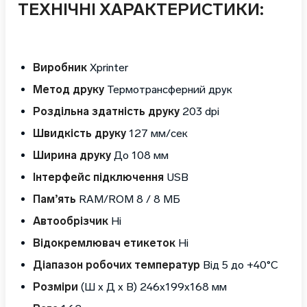
ТЕХНІЧНІ ХАРАКТЕРИСТИКИ:
Виробник
Xprinter
Метод друку
Термотрансферний друк
Роздільна здатність друку
203 dpi
Швидкість друку
127 мм/сек
Ширина друку
До 108 мм
Інтерфейс підключення
USB
Пам’ять
RAM/ROM 8 / 8 МБ
Автообрізчик
Ні
Відокремлювач етикеток
Ні
Діапазон робочих температур
Від 5 до +40°C
Розміри
(Ш х Д х В) 246x199x168 мм