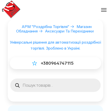
Перейти
до
вмісту
АРМ "Роздрібна Торгівля"
→
Магазин
Обладнання
→
Аксесуари Та Перехідники
Універсальні рішення для автоматизації роздрібної
торгівлі. Зроблено в Україні.
+380964747115
Пошук
товарів