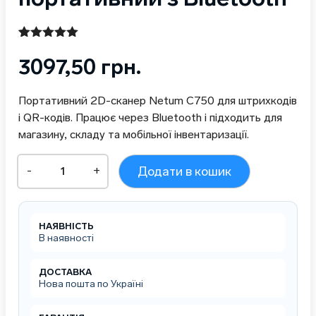
Рейтинг
1
5.00
з 5 на
3097,50
грн.
основі
опитування
покупця
Портативний 2D-сканер Netum C750 для штрихкодів
і QR-кодів. Працює через Bluetooth і підходить для
магазину, складу та мобільної інвентаризації.
Netum
-
+
Додати в кошик
C750
міні
сканер
штрих
НАЯВНІСТЬ
і
В наявності
QR
кодів,
портативний
ДОСТАВКА
Нова пошта по Україні
з
Bluetooth