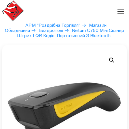
Перейти
до
вмісту
АРМ "Роздрібна Торгівля"
→
Магазин
Обладнання
→
Бездротові
→
Netum C750 Міні Сканер
Штрих І QR Кодів, Портативний З Bluetooth