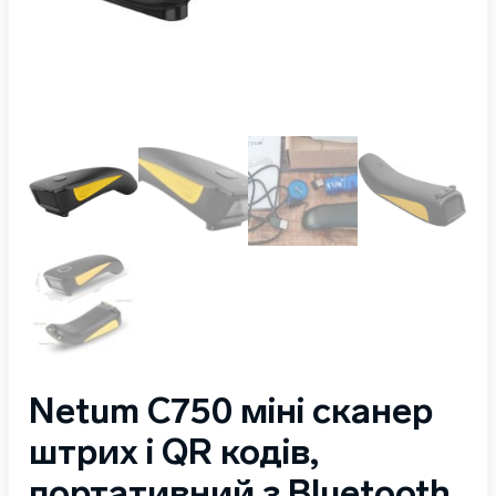
Netum C750 міні сканер
штрих і QR кодів,
портативний з Bluetooth