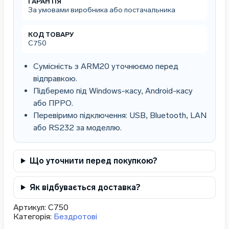
кількість
ГАРАНТІЯ
За умовами виробника або постачальника
КОД ТОВАРУ
C750
Сумісність з ARM20 уточнюємо перед
відправкою.
Підберемо під Windows-касу, Android-касу
або ПРРО.
Перевіримо підключення: USB, Bluetooth, LAN
або RS232 за моделлю.
Що уточнити перед покупкою?
Як відбувається доставка?
Артикул:
C750
Категорія:
Бездротові