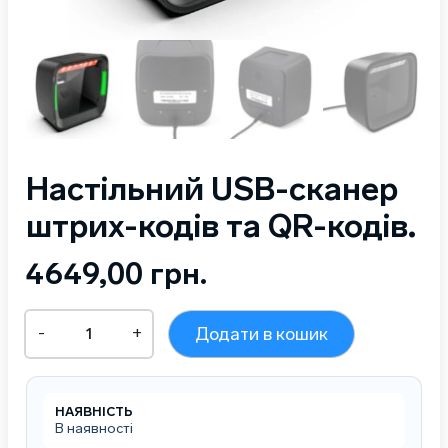
Настільний USB-сканер
штрих-кодів та QR-кодів.
4649,00
грн.
Настільний
-
+
Додати в кошик
USB-
сканер
штрих-
кодів
НАЯВНІСТЬ
та
В наявності
QR-