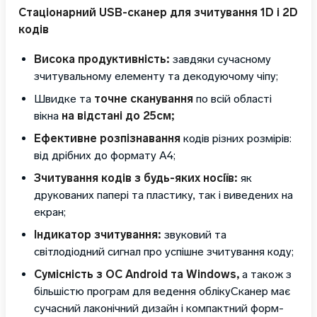
Стаціонарний USB-сканер для зчитування 1D і 2D
кодів
Висока продуктивність:
завдяки сучасному
зчитувальному елементу та декодуючому чіпу;
Швидке та
точне сканування
по всій області
вікна
на відстані до 25см;
Ефективне розпізнавання
кодів різних розмірів:
від дрібних до формату А4;
Зчитування кодів з будь-яких носіїв:
як
друкованих папері та пластику, так і виведених на
екран;
Індикатор зчитування:
звуковий та
світлодіодний сигнал про успішне зчитування коду;
Сумісність з ОС Android та Windows,
а також з
більшістю програм для ведення облікуСканер має
сучасний лаконічний дизайн і компактний форм-