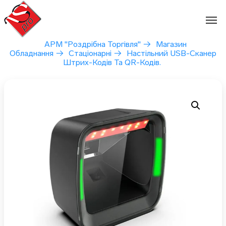
Перейти
до
вмісту
АРМ "Роздрібна Торгівля"
→
Магазин
Обладнання
→
Стаціонарні
→
Настільний USB-Сканер
Штрих-Кодів Та QR-Кодів.