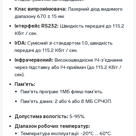
Клас випромінювача:
Лазерний діод видимого
діапазону 670 ± 15 нм.
Інтерфейс RS232:
Швидкість передачі до 115.2
Кбіт / сек.
IrDA:
Сумісний зі стандартом 1.0, швидкість
передачі до 115.2 Кбіт / сек.
Інфрачервоний:
Високошвидкісне ІЧ-з’єднання
через підставку або ІЧ-приймач (до 115.2 Кбіт /
сек).
Пам’ять:
Пам’ять програм: 1МБ флеш-пам’ять.
Пам’ять даних: 2 або 4 або 8 МБ СРЧОП.
Допустима вологість:
5-95%.
Діапазон робочих температур:
Температура експлуатації: -20°C … 60°C.