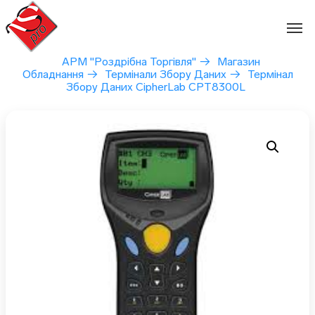
Перейти
до
вмісту
АРМ "Роздрібна Торгівля"
→
Магазин
Обладнання
→
Термінали Збору Даних
→
Термінал
Збору Даних CipherLab СРТ8300L