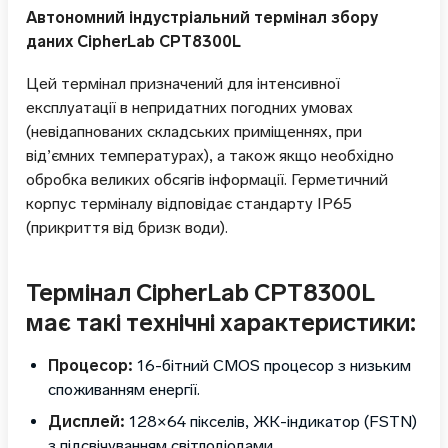
Автономний індустріальний термінал збору
даних CipherLab СРТ8300L
Цей термінал призначений для інтенсивної
експлуатації в непридатних погодних умовах
(невідапнованих складських приміщеннях, при
від’ємних температурах), а також якщо необхідно
обробка великих обсягів інформації. Герметичний
корпус терміналу відповідає стандарту IP65
(прикриття від бризк води).
Термінал CipherLab СРТ8300L
має такі технічні характеристики:
Процесор:
16-бітний CMOS процесор з низьким
споживанням енергії.
Дисплей:
128×64 пікселів, ЖК-індикатор (FSTN)
з підсвічуванням світлодіодами.