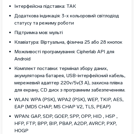
Інтерфейсна підставка: ТАК
Додаткова індикація: 3-х кольоровий світлодіод
статусу та режиму роботи
Підтримка мов: мульті
Клавіатура: Віртуальна, фізична 25 або 28 кнопок
Можливості програмування: Cipherlab API для
Android
Комплект поставки: термінал збору даних,
акумуляторна батарея, USB-інтерфейсний кабель,
мережевий адаптер 220v/5v(3 A), захисна плівка
для екрану, CD диск з програмним забезпеченням.
WLAN: WPA (PSK), WPA2 (PSK), WEP, TKIP, AES,
EAP (MD5 CHAP, MS CHAP V2, TLS, PEAP)
WPAN: GAP, SDP, GOEP, SPP, OPP, HID , HSP ,
HFP, FTP, BPP, BIP, PBAP, A2DP, AVRCP, PXP,
HOGP