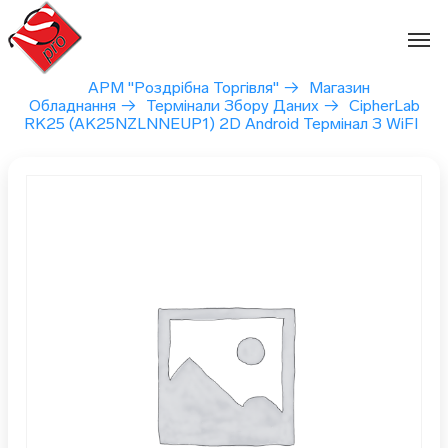
Перейти
до
вмісту
АРМ "Роздрібна Торгівля"
→
Магазин
Обладнання
→
Термінали Збору Даних
→
CipherLab
RK25 (AK25NZLNNEUP1) 2D Android Термінал З WiFI