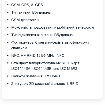
GSM: GPS, A-GPS
Тип антени: Вбудована
GSM діапазон: ні
Можливість працювати як мобільний телефон: ні
Тип підключення антени: Вбудована
Фотокамера: 8 мегапикселів з автофокусом і
спалахом
NFC: HF RFID 13.56 MHz, NFC
Стандарт використовуваних RFID карт:
ISO14443A, ISO14443B, and ISO15693
Напруга живлення: 3.8 Вольт
Зчитувач: 2D средньої дальності, RFID