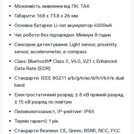
Можливість живлення від ПК: ТАК
Габарити: 168 x 73.8 x 26 мм
Основна батарея: Li-Ion акумулятор 4000мА
Час роботи без підзарядки: Мінімум 8 годин
Сенсорне детектування: Light sensor, proximity
sensor, accelerometer, e-compass
Class: Bluetooth® Class II, V4.0, V2.1 с Enhanced
Data Rate (EDR)
Стандарти: IEEE 802.11 a/b/g/n/ac/d/h/i/k/r/e dual
band
Електростатичний розряд: ± 8 кВ прямий разряд,
± 15 кВ разряд по повітрю
Пиловологозахист, IP-рейтинг: IP65
Термін гарантії: 1 рік
Стандарти безпеки: CE, Green, BSMI, NCC, FCC