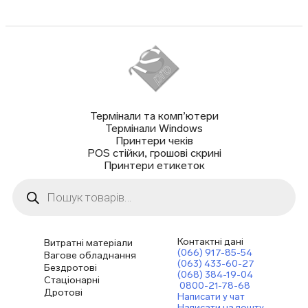
Термінали та комп’ютери
Термінали Windows
Принтери чеків
POS стійки, грошові скрині
Принтери етикеток
Пошук
товарів
Контактні дані
Витратні матеріали
(066) 917-85-54
Вагове обладнання
(063) 433-60-27
Бездротові
(068) 384-19-04
Стаціонарні
0800-21-78-68
Дротові
Написати у чат
Написати на пошту