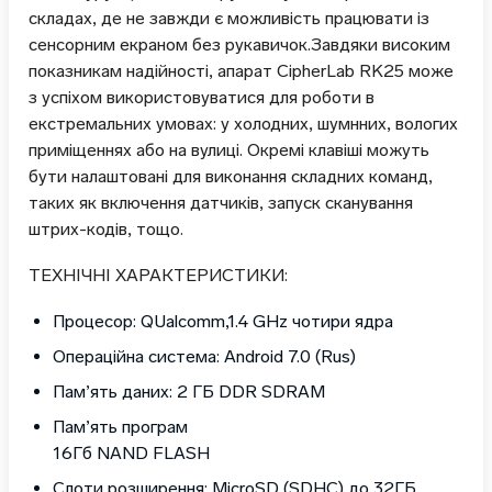
складах, де не завжди є можливість працювати із
сенсорним екраном без рукавичок.Завдяки високим
показникам надійності, апарат CipherLab RK25 може
з успіхом використовуватися для роботи в
екстремальних умовах: у холодних, шумнних, вологих
приміщеннях або на вулиці. Окремі клавіші можуть
бути налаштовані для виконання складних команд,
таких як включення датчиків, запуск сканування
штрих-кодів, тощо.
ТЕХНІЧНІ ХАРАКТЕРИСТИКИ:
Процесор: QUalcomm,1.4 GHz чотири ядра
Операційна система: Android 7.0 (Rus)
Пам’ять даних: 2 ГБ DDR SDRAM
Пам’ять програм
16Гб NAND FLASH
Слоти розширення: MicroSD (SDHC) до 32ГБ