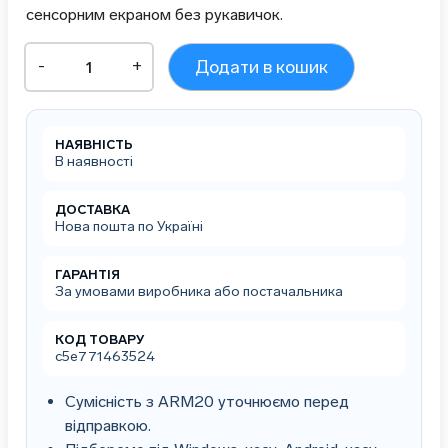
сенсорним екраном без рукавичок.
CipherLab
-
+
Додати в кошик
RK25
(AK25NZLNNEUP1)
2D
Android
НАЯВНІСТЬ
термінал
В наявності
з
WiFI
кількість
ДОСТАВКА
Нова пошта по Україні
ГАРАНТІЯ
За умовами виробника або постачальника
КОД ТОВАРУ
c5e771463524
Сумісність з ARM20 уточнюємо перед
відправкою.